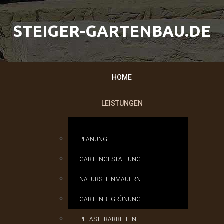
S
T
E
I
G
E
R
-
G
A
R
T
E
N
B
A
U
.
D
E
HOME
LEISTUNGEN
PLANUNG
GARTENGESTALTUNG
NATURSTEINMAUERN
GARTENBEGRÜNUNG
PFLASTERARBEITEN