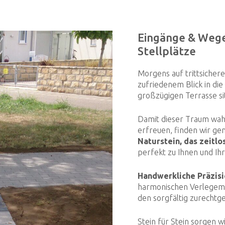
Eingänge & Wege,
Stellplätze
Morgens auf trittsicher
zufriedenem Blick in die
großzügigen Terrasse si
Damit dieser Traum wahr 
erfreuen, finden wir ge
Naturstein, das zeitlo
perfekt zu Ihnen und Ih
Handwerkliche Präzis
harmonischen Verlegemu
den sorgfältig zurechtg
Stein für Stein sorgen w